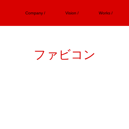
Company /
Vision /
Works /
ファビコン